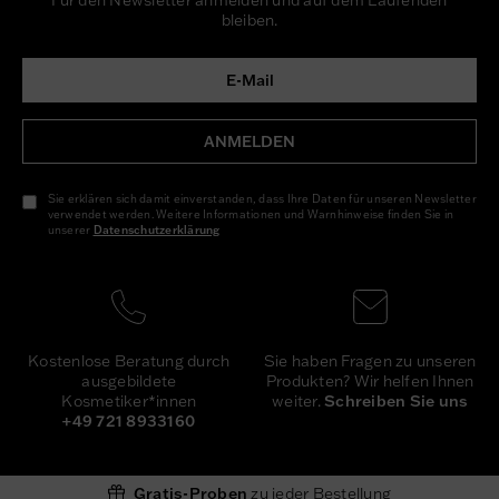
Für den Newsletter anmelden und auf dem Laufenden
bleiben.
ANMELDEN
Sie erklären sich damit einverstanden, dass Ihre Daten für unseren Newsletter
verwendet werden. Weitere Informationen und Warnhinweise finden Sie in
unserer
Daten­schutz­erklärung
Newsletter
Honig
Sie haben Fragen zu unseren
Kostenlose Beratung durch
Produkten? Wir helfen Ihnen
ausgebildete
weiter.
Schreiben Sie uns
Kosmetiker*innen
+49 721 8933160
Gratis-Proben
zu jeder Bestellung