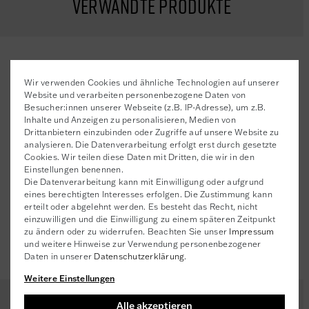
Verwandte Produkte
la-Ville, Frankreich
DILAURAMIDOGLUTAMIDE LYSINE°,
novexpert@novexpert-lab.com
MALTODEXTRIN°, POLYGLYCERYL-10 ISOSTEARATE°,
PANCRATIUM MARITIMUM EXTRACT°
Wir verwenden Cookies und ähnliche Technologien auf unserer
Website und verarbeiten personenbezogene Daten von
Kundenrezensionen
()
Besucher:innen unserer Webseite (z.B. IP-Adresse), um z.B.
Inhalte und Anzeigen zu personalisieren, Medien von
5
Drittanbietern einzubinden oder Zugriffe auf unsere Website zu
analysieren. Die Datenverarbeitung erfolgt erst durch gesetzte
4
Cookies. Wir teilen diese Daten mit Dritten, die wir in den
3
Einstellungen benennen.
2
Die Datenverarbeitung kann mit Einwilligung oder aufgrund
1
eines berechtigten Interesses erfolgen. Die Zustimmung kann
erteilt oder abgelehnt werden. Es besteht das Recht, nicht
einzuwilligen und die Einwilligung zu einem späteren Zeitpunkt
Rezensionen werden geladen...
zu ändern oder zu widerrufen. Beachten Sie unser
Impressum
und weitere Hinweise zur Verwendung personenbezogener
Daten in unserer
Daten­schutz­erklärung
.
Weitere Einstellungen
Alle akzeptieren