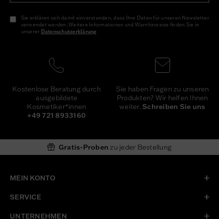
Sie erklären sich damit einverstanden, dass Ihre Daten für unseren Newsletter
verwendet werden. Weitere Informationen und Warnhinweise finden Sie in
unserer
Daten­schutz­erklärung
Newsletter
Honig
Sie haben Fragen zu unseren
Kostenlose Beratung durch
Produkten? Wir helfen Ihnen
ausgebildete
weiter.
Schreiben Sie uns
Kosmetiker*innen
+49 721 8933160
Gratis-Proben
zu jeder Bestellung
MEIN KONTO
SERVICE
UNTERNEHMEN