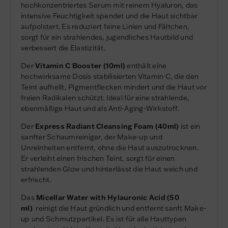
hochkonzentriertes Serum mit reinem Hyaluron, das
intensive Feuchtigkeit spendet und die Haut sichtbar
aufpolstert. Es reduziert feine Linien und Fältchen,
sorgt für ein strahlendes, jugendliches Hautbild und
verbessert die Elastizität.
Der
Vitamin C Booster (10ml)
enthält eine
hochwirksame Dosis stabilisierten Vitamin C, die den
Teint aufhellt, Pigmentflecken mindert und die Haut vor
freien Radikalen schützt. Ideal für eine strahlende,
ebenmäßige Haut und als Anti-Aging-Wirkstoff.
Der
Express Radiant Cleansing Foam (40ml)
ist ein
sanfter Schaumreiniger, der Make-up und
Unreinheiten entfernt, ohne die Haut auszutrocknen.
Er verleiht einen frischen Teint, sorgt für einen
strahlenden Glow und hinterlässt die Haut weich und
erfrischt.
Das
Micellar Water with Hylauronic Acid (50
ml)
reinigt die Haut gründlich und entfernt sanft Make-
up und Schmutzpartikel. Es ist für alle Hauttypen