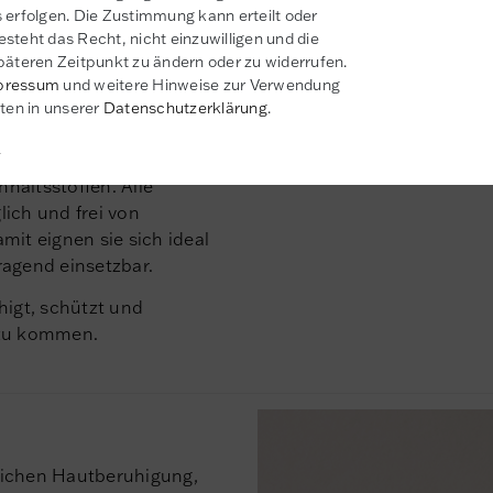
 erfolgen. Die Zustimmung kann erteilt oder
steht das Recht, nicht einzuwilligen und die
e Heilung kleiner
päteren Zeitpunkt zu ändern oder zu widerrufen.
iger wird.
pressum
und weitere Hinweise zur Verwendung
en in unserer
Daten­schutz­erklärung
.
e mit Novexpert
n
en entwickelt und
nhaltsstoffen. Alle
ich und frei von
mit eignen sie sich ideal
ragend einsetzbar.
higt, schützt und
t zu kommen.
glichen Hautberuhigung,