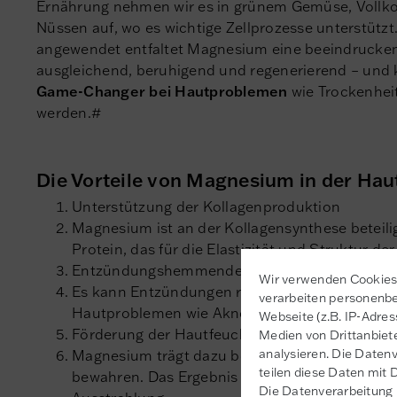
Ernährung nehmen wir es in grünem Gemüse, Vollk
Nüssen auf, wo es wichtige Zellprozesse unterstützt
angewendet entfaltet Magnesium eine beeindrucken
ausgleichend, beruhigend und regenerierend – und
Game-Changer bei Hautproblemen
wie Trockenhei
werden.#
Die Vorteile von Magnesium in der Hau
Unterstützung der Kollagenproduktion
Magnesium ist an der Kollagensynthese beteili
Protein, das für die Elastizität und Struktur der
Entzündungshemmende Wirkung
Wir verwenden Cookies 
Es kann Entzündungen reduzieren und ist dahe
verarbeiten personenb
Hautproblemen wie Akne oder Rosacea.
Webseite (z.B. IP-Adres
Förderung der Hautfeuchtigkeit
Medien von Drittanbiet
analysieren. Die Datenv
Magnesium trägt dazu bei, die Feuchtigkeitsba
teilen diese Daten mit D
bewahren. Das Ergebnis ist ein geschmeidiges
Die Datenverarbeitung 