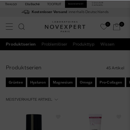
Kostenloser Versand
innerhalb Deutschlands
0
0
Produktserien
Problemlöser
Produkttyp
Wissen
Produktserien
45 Artikel
Grüntee
Hyaluron
Magnesium
Omega
Pro-Collagen