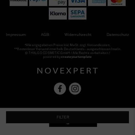
Impressum
AGB
Widerrufsrecht
Datenschutz
*Alle angegebenen Preise inkl. MwSt. zzgl. Versandkosten.
**Kostenloser Versand innerhalb Deutschlands - ausgeschlossen Inseln.
© THALGO COSMETIC GmbH / Alle Rechte vorbehalten /
powered by
createyourtemplate
FILTER
Widerrufs­recht
Kontakt
Vertrag widerrufen