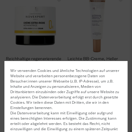
Reichhaltige regenerierende
Leichte BB-Creme, Heller
Anti-Aging Creme
Hautton
Wir verwenden Cookies und ähnliche Technologien auf unserer
38,35 €
23,15 €
Website und verarbeiten personenbezogene Daten von
958,75 € / Liter, inkl. MwSt.
771,67 € / Liter, inkl. MwSt.
Besucher:innen unserer Webseite (z.B. IP-Adresse), um z.B.
Inhalte und Anzeigen zu personalisieren, Medien von
Drittanbietern einzubinden oder Zugriffe auf unsere Website zu
analysieren. Die Datenverarbeitung erfolgt erst durch gesetzte
Cookies. Wir teilen diese Daten mit Dritten, die wir in den
Einstellungen benennen.
Die Datenverarbeitung kann mit Einwilligung oder aufgrund
eines berechtigten Interesses erfolgen. Die Zustimmung kann
erteilt oder abgelehnt werden. Es besteht das Recht, nicht
einzuwilligen und die Einwilligung zu einem späteren Zeitpunkt