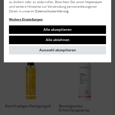
zu ändern oder zu widerrufen. Beachten Sie unser
Impressum
und weitere Hinweise zur Verwendung personenbezogener
Daten in unserer
Daten­schutz­erklärung
.
Weitere Einstellungen
Leichtes Anti-Aging
Ultra-Nährende SOS-Maske
Spezialfluid
Alle akzeptieren
35,95 €
32,50 €
898,75 € / Liter, inkl. MwSt.
Alle ablehnen
650,00 € / Liter, inkl. MwSt.
Auswahl akzeptieren
Reichhaltiges Reinigungsöl
Beruhigendes
Erfrischungsspray