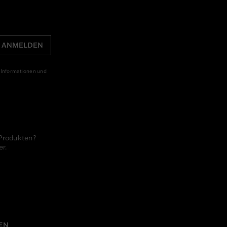
ANMELDEN
 Informationen und
Produkten?
er.
s
EN