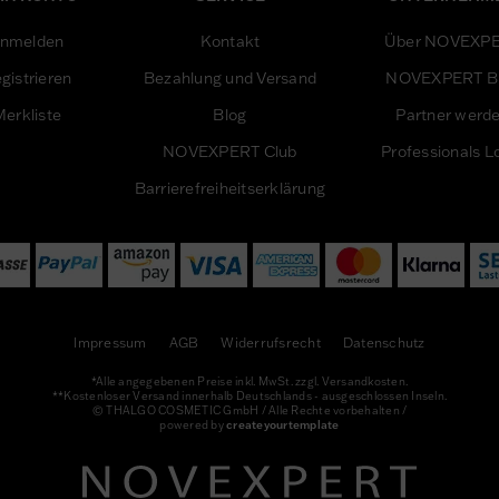
nmelden
Kontakt
Über NOVEXP
gistrieren
Bezahlung und Versand
NOVEXPERT B
erkliste
Blog
Partner werd
NOVEXPERT Club
Professionals L
Barrierefreiheitserklärung
Impressum
AGB
Widerrufsrecht
Datenschutz
*Alle angegebenen Preise inkl. MwSt. zzgl. Versandkosten.
**Kostenloser Versand innerhalb Deutschlands - ausgeschlossen Inseln.
© THALGO COSMETIC GmbH / Alle Rechte vorbehalten /
powered by
createyourtemplate