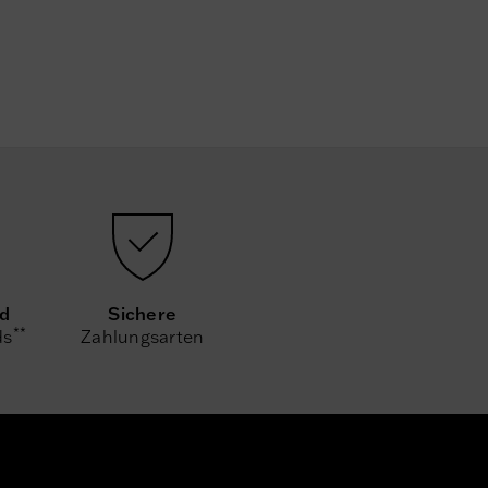
nd
Sichere
**
ds
Zahlungsarten