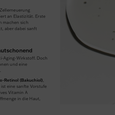
 Zellerneuerung
rt an Elastizität. Erste
en machen sich
kt, aber dabei sanft
hautschonend
nti-Aging-Wirkstoff. Doch
ionen und eine
.
o-Retinol (Bakuchiol)
,
 ist eine sanfte Vorstufe
ives Vitamin A
ffmenge in die Haut,