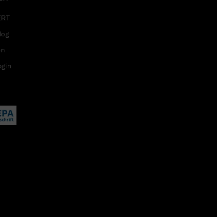
ERT
log
en
ogin