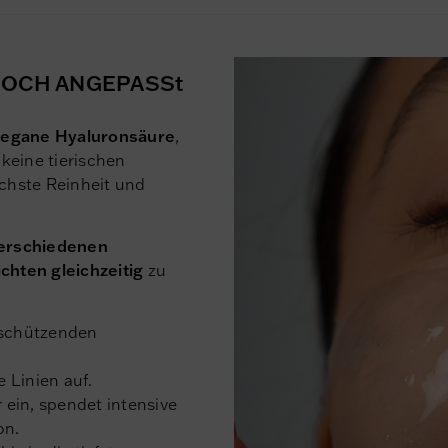
S NOCH ANGEPASSt
 vegane Hyaluronsäure
,
keine tierischen
öchste Reinheit und
verschiedenen
hten gleichzeitig
zu
n schützenden
ne Linien auf.
er ein, spendet intensive
on.