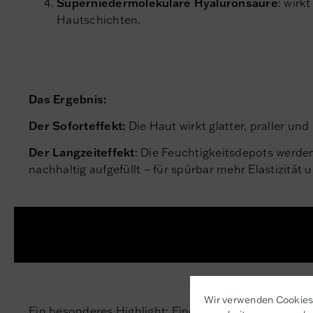
Superniedermolekulare Hyaluronsäure
: wirkt
Hautschichten.
Das Ergebnis:
Der Soforteffekt:
Die Haut wirkt glatter, praller un
Der Langzeiteffekt
: Die Feuchtigkeitsdepots werd
nachhaltig aufgefüllt – für spürbar mehr Elastizität
Wir verwenden Cookies 
Ein besonderes Highlight: Eine Flasche des Hyaluro