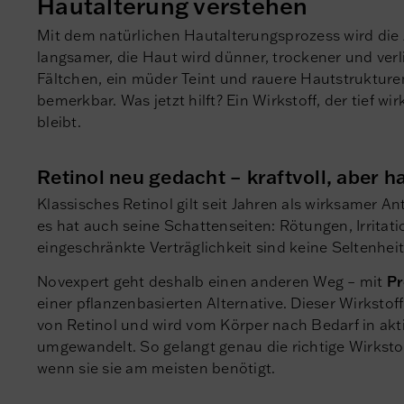
Hautalterung verstehen
Mit dem natürlichen Hautalterungsprozess wird die
langsamer, die Haut wird dünner, trockener und verlie
Fältchen, ein müder Teint und rauere Hautstruktur
bemerkbar. Was jetzt hilft? Ein Wirkstoff, der tief wir
bleibt.
Retinol neu gedacht – kraftvoll, aber 
Klassisches Retinol gilt seit Jahren als wirksamer A
es hat auch seine Schattenseiten: Rötungen, Irritat
eingeschränkte Verträglichkeit sind keine Seltenheit
Novexpert geht deshalb einen anderen Weg – mit
Pr
einer pflanzenbasierten Alternative. Dieser Wirkstoff
von Retinol und wird vom Körper nach Bedarf in akt
umgewandelt. So gelangt genau die richtige Wirksto
wenn sie sie am meisten benötigt.