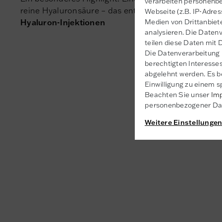
verarbeiten personenb
reine Hyaluronsäure – das entspricht in etwa der
Wi
Webseite (z.B. IP-Adres
Medien von Drittanbiet
Hyaluron-Injektionen
analysieren. Die Datenv
teilen diese Daten mit D
Die Datenverarbeitung 
berechtigten Interesses
abgelehnt werden. Es be
Einwilligung zu einem s
Beachten Sie unser
Im
personenbezogener Dat
Weitere Einstellunge