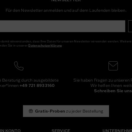
Für den Newsletter anmelden und auf dem Laufenden bleiben.
ch damit einverstanden, dass Ihre Daten für unseren Newsletter verwendet werden. Weitere
nden Sie in unserer
Daten­schutz­erklärung
Newsletter
Honig
Sie haben Fragen zu unseren 
e Beratung durch ausgebildete
Wir helfen Ihnen weit
ker*innen
+49 721 8933160
Schreiben Sie un
Gratis-Proben
zu jeder Bestellung
IN KONTO
SERVICE
UNTERNEHM