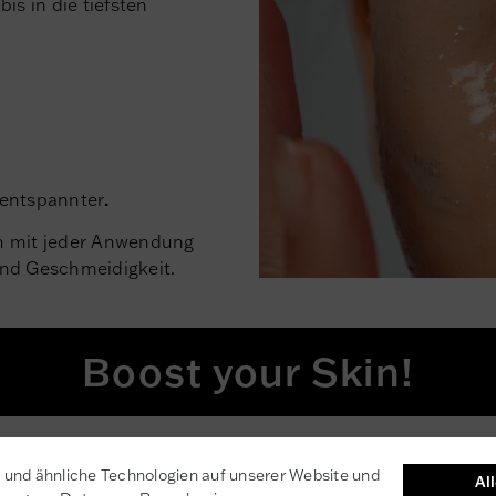
 bis in die tiefsten
d entspannter
.
en mit jeder Anwendung
 und Geschmeidigkeit.
Boost your Skin!
und ähnliche Technologien auf unserer Website und
Al
n Boosters enthält 3,2 %