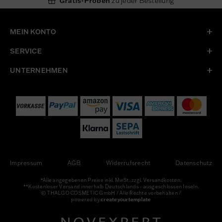
Gratis-Proben
zu jeder Bestellung
MEIN KONTO
SERVICE
UNTERNEHMEN
Impressum
AGB
Widerrufsrecht
Datenschutz
*Alle angegebenen Preise inkl. MwSt. zzgl. Versandkosten.
**Kostenloser Versand innerhalb Deutschlands - ausgeschlossen Inseln.
© THALGO COSMETIC GmbH / Alle Rechte vorbehalten /
powered by
createyourtemplate