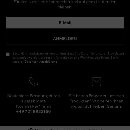
Für den Newsletter anmelden und auf dem Laufenden
bleiben.
ANMELDEN
Sie erklären sich damit einverstanden, dass Ihre Daten für unseren Newsletter
verwendet werden. Weitere Informationen und Warnhinweise finden Sie in
unserer
Daten­schutz­erklärung
Newsletter
Honig
Sie haben Fragen zu unseren
Kostenlose Beratung durch
Produkten? Wir helfen Ihnen
ausgebildete
weiter.
Schreiben Sie uns
Kosmetiker*innen
+49 721 8933160