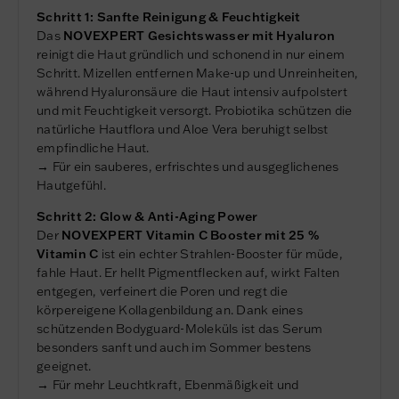
Schritt 1: Sanfte Reinigung & Feuchtigkeit
Das
NOVEXPERT Gesichtswasser mit Hyaluron
reinigt die Haut gründlich und schonend in nur einem
Schritt. Mizellen entfernen Make-up und Unreinheiten,
während Hyaluronsäure die Haut intensiv aufpolstert
und mit Feuchtigkeit versorgt. Probiotika schützen die
natürliche Hautflora und Aloe Vera beruhigt selbst
empfindliche Haut.
→ Für ein sauberes, erfrischtes und ausgeglichenes
Hautgefühl.
Schritt 2: Glow & Anti-Aging Power
Der
NOVEXPERT Vitamin C Booster mit 25 %
Vitamin C
ist ein echter Strahlen-Booster für müde,
fahle Haut. Er hellt Pigmentflecken auf, wirkt Falten
entgegen, verfeinert die Poren und regt die
körpereigene Kollagenbildung an. Dank eines
schützenden Bodyguard-Moleküls ist das Serum
besonders sanft und auch im Sommer bestens
geeignet.
→ Für mehr Leuchtkraft, Ebenmäßigkeit und