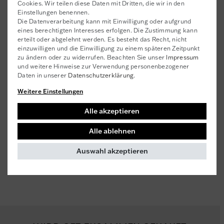
Cookies. Wir teilen diese Daten mit Dritten, die wir in den
Hersteller-Informationen
Einstellungen benennen.
Die Datenverarbeitung kann mit Einwilligung oder aufgrund
Hersteller
eines berechtigten Interesses erfolgen. Die Zustimmung kann
Laboratoires NOVEXPERT
erteilt oder abgelehnt werden. Es besteht das Recht, nicht
einzuwilligen und die Einwilligung zu einem späteren Zeitpunkt
74 Zone Artisanale de Montvoisin , 91400 Gometz-
zu ändern oder zu widerrufen. Beachten Sie unser
Impressum
la-Ville, Frankreich
und weitere Hinweise zur Verwendung personenbezogener
Daten in unserer
novexpert@novexpert-lab.com
Daten­schutz­erklärung
.
Kundenrezensionen
()
Weitere Einstellungen
5
4
Alle akzeptieren
3
Alle ablehnen
2
1
Auswahl akzeptieren
Rezensionen werden geladen...